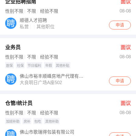
企业招聘指南
面议
08-08
性别不限
不限
经验不限
顺德人才招聘
申请
私营
其他职位
业务员
面议
08-08
性别不限
不限
经验不限
医保
社保
节日福利
年假
其他补贴
佛山市裕丰顺峰房地产代理有限公司大良天翼分公司
申请
大良明日广场A座502
仓管/统计员
面议
08-08
性别不限
不限
经验不限
加班补助
房补
包吃
其他补助
佛山市歌瑞得包装有限公司