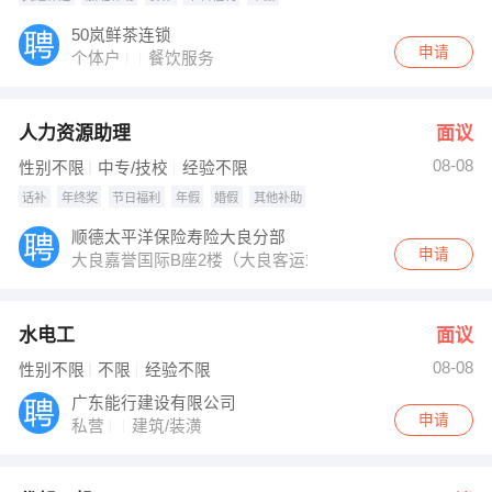
50岚鲜茶连锁
申请
个体户
餐饮服务
人力资源助理
面议
08-08
性别不限
中专/技校
经验不限
话补
年终奖
节日福利
年假
婚假
其他补助
顺德太平洋保险寿险大良分部
申请
大良嘉誉国际B座2楼（大良客运站对面）
水电工
面议
08-08
性别不限
不限
经验不限
广东能行建设有限公司
申请
私营
建筑/装潢