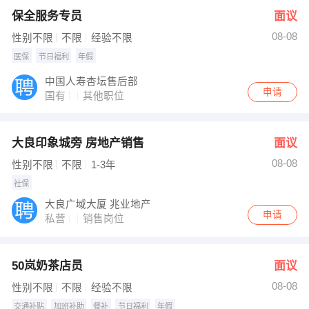
保全服务专员
面议
08-08
性别不限
不限
经验不限
医保
节日福利
年假
中国人寿杏坛售后部
申请
国有
其他职位
大良印象城旁 房地产销售
面议
08-08
性别不限
不限
1-3年
社保
大良广域大厦 兆业地产
申请
私营
销售岗位
50岚奶茶店员
面议
08-08
性别不限
不限
经验不限
交通补贴
加班补助
餐补
节日福利
年假