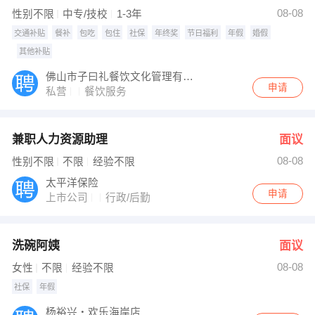
【大良广域大厦 兆业地产】 强势入驻
08-08
性别不限
中专/技校
1-3年
交通补贴
餐补
包吃
包住
社保
年终奖
节日福利
年假
婚假
其他补贴
佛山市子曰礼餐饮文化管理有限公司
申请
私营
餐饮服务
兼职人力资源助理
面议
08-08
性别不限
不限
经验不限
太平洋保险
申请
上市公司
行政/后勤
洗碗阿姨
面议
08-08
女性
不限
经验不限
社保
年假
杨裕兴・欢乐海岸店