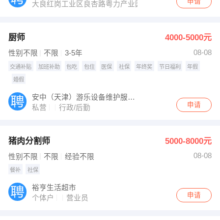
申请
大良红岗工业区良杏路粤力产业园（原盈丰制衣厂，拓厦
厨师
4000-5000元
08-08
性别不限
不限
3-5年
交通补贴
加班补助
包吃
包住
医保
社保
年终奖
节日福利
年假
婚假
安中（天津）游乐设备维护服务有限公司
申请
私营
行政/后勤
猪肉分割师
5000-8000元
08-08
性别不限
不限
经验不限
餐补
社保
裕亨生活超市
申请
个体户
营业员