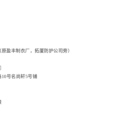
（原盈丰制衣厂，拓厦防护公司旁）
司
10号名尚轩5号铺
景